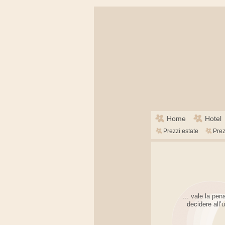
Salta
Home
Hotel
la
Salta
Prezzi estate
Prez
navigazione
la
navigazione
... vale la pe
decidere all’