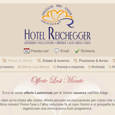
Prenota ora!
Email
Richiesta
Prezzi & offerte
Estate & inverno
Posizione & Arrivo
Colofone
Grazie per la Vostra richiesta !
zi inverno
Offerte Last Minute
Prenota e risparmia
Richiesta
Ri
Brunico
Ecco le noste
offerte Lastminute
per le Vostre
vacanze
nell'Alto Adige ...
na dare un’occhiata alle nostre offerte pensate esclusivamente per coloro che s
ultimo minuto! Forse l'una o l’altra soluzione fà al caso Vostro e si prospetta la 
organizzare una minivacanza fuori programma.